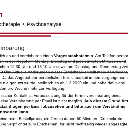
n
otherapie
Psychoanalyse
einbarung
mich an und vereinbaren einen
Vorgesprächstermin
.
Am Telefon persön
ich in der Regel am Montag, Dienstag und jeden zweiten Mittwoch und
chen 12.30 Uhr und 13.10 Uhr sowie am Dienstag und Donnerstag zw
0 Uhr. Aktuelle Änderungen dieser Erreichbarkeit teilt mein Anrufbeantw
 Da das Angebot der persönlichen Erreichbarkeit in den vergangenen d
e nie genutzt wurde, stelle ich es ab 1.3.2020 ein und habe dafür drei
den pro Woche mehr zur Verfügung.
onischer Kontakt ist Voraussetzung für die Terminvereinbarung eines
eine Vereinbarung per Email ist nicht möglich.
Aus diesem Grund bitt
atzanfragen per Email abzusehen und bitte auch um Verständnis, 
antworten kann.
 eine reine Bestellpraxis, ein Termin dauert 50 Minuten. Die konkrete
ng verpflichtet zum Erscheinen, für nicht rechtzeitig wieder abgesagt