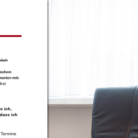
lich
ischen
orter mit.
rei
e ich,
dass ich
e Termine