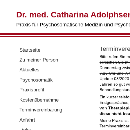
Dr. med. Catharina Adolphse
Praxis für Psychosomatische Medizin und Psych
Terminver
Startseite
Bitte rufen Sie 
Zu meiner Person
erreichen Sie m
Donnerstag zwis
Aktuelles
7.15 Uhr und 7.4
Update 03/2020:
Psychosomatik
Jahren so gut wi
Praxisprofil
Behandlungstun
Ein kurzer telef
Kostenübernahme
Erstgespräches, 
von Therapiepl
Terminvereinbarung
diese nicht be
Anfahrt
Meine Praxis ist
Terminvereinbaru
Links