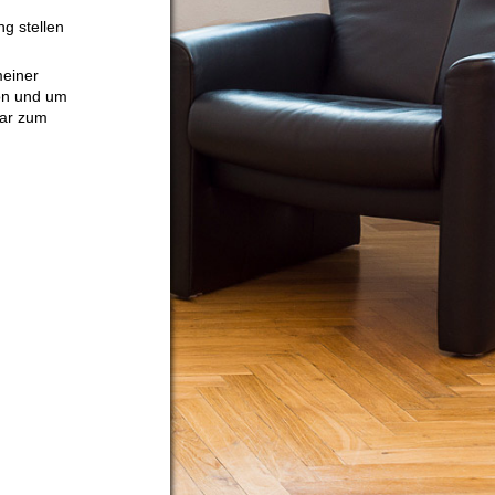
g stellen
meiner
ion und um
bar zum